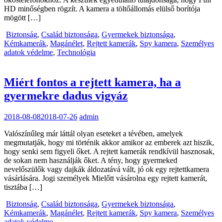
HD minőségben rögzít. A kamera a töltőállomás elülső borítója
mögött […]
Biztonság
,
Család biztonsága
,
Gyermekek biztonsága
,
Kémkamerák
,
Magánélet
,
Rejtett kamerák
,
Spy kamera
,
Személyes
adatok védelme
,
Technológia
Miért fontos a rejtett kamera, ha a
gyermekre dadus vigyáz
2018-08-08
2018-07-26
admin
Valószínűleg már láttál olyan eseteket a tévében, amelyek
megmutatják, hogy mi történik akkor amikor az emberek azt hiszik,
hogy senki sem figyeli őket. A rejtett kamerák rendkívül hasznosak,
de sokan nem használják őket. A tény, hogy gyermeked
nevelőszülők vagy dajkák áldozatává vált, jó ok egy rejtettkamera
vásárlására. Jogi személyek Mielőtt vásárolna egy rejtett kamerát,
tisztába […]
Biztonság
,
Család biztonsága
,
Gyermekek biztonsága
,
Kémkamerák
,
Magánélet
,
Rejtett kamerák
,
Spy kamera
,
Személyes
adatok védelme