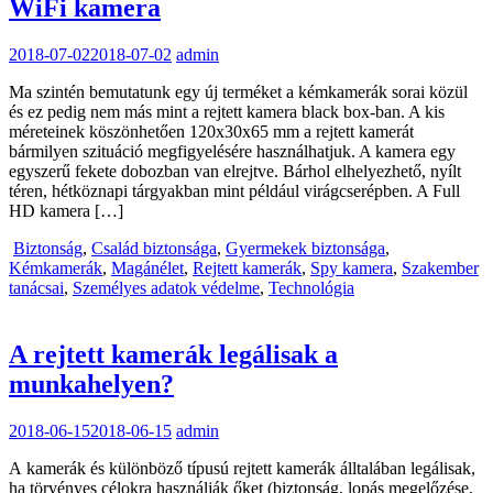
WiFi kamera
2018-07-02
2018-07-02
admin
Ma szintén bemutatunk egy új terméket a kémkamerák sorai közül
és ez pedig nem más mint a rejtett kamera black box-ban. A kis
méreteinek köszönhetően 120x30x65 mm a rejtett kamerát
bármilyen szituáció megfigyelésére használhatjuk. A kamera egy
egyszerű fekete dobozban van elrejtve. Bárhol elhelyezhető, nyílt
téren, hétköznapi tárgyakban mint például virágcserépben. A Full
HD kamera […]
Biztonság
,
Család biztonsága
,
Gyermekek biztonsága
,
Kémkamerák
,
Magánélet
,
Rejtett kamerák
,
Spy kamera
,
Szakember
tanácsai
,
Személyes adatok védelme
,
Technológia
A rejtett kamerák legálisak a
munkahelyen?
2018-06-15
2018-06-15
admin
A kamerák és különböző típusú rejtett kamerák álltalában legálisak,
ha törvényes célokra használják őket (biztonság, lopás megelőzése,