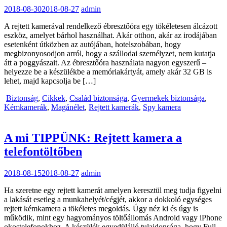
2018-08-30
2018-08-27
admin
A rejtett kamerával rendelkező ébresztőóra egy tökéletesen álcázott
eszköz, amelyet bárhol használhat. Akár otthon, akár az irodájában
esetenként útközben az autójában, hotelszobában, hogy
megbizonyosodjon arról, hogy a szállodai személyzet, nem kutatja
átt a poggyászait. Az ébresztőóra használata nagyon egyszerű –
helyezze be a készülékbe a memóriakártyát, amely akár 32 GB is
lehet, majd kapcsolja be […]
Biztonság
,
Cikkek
,
Család biztonsága
,
Gyermekek biztonsága
,
Kémkamerák
,
Magánélet
,
Rejtett kamerák
,
Spy kamera
A mi TIPPÜNK: Rejtett kamera a
telefontöltőben
2018-08-15
2018-08-27
admin
Ha szeretne egy rejtett kamerát amelyen keresztül meg tudja figyelni
a lakását esetleg a munkahelyét/cégjét, akkor a dokkoló egységes
rejtett kémkamera a tökéletes megoldás. Úgy néz ki és úgy is
működik, mint egy hagyományos töltőállomás Android vagy iPhone
okostelefonokhoz. A készülék egyedülálló tulajdonsága, hogy Full