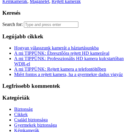
Kémkamerák
,
Magánélet
,
Rejtett kamerák
Keresés
Search for:
Legújabb cikkek
Hogyan válasszunk kamerát a háztartásunkba
A mi TIPPÜNK: Ébresztőóra rejtett HD kamerával
A mi TIPPÜNK: Professzionális HD kamera kulcstartóban
WDR-el
A mi TIPPÜNK: Rejtett kamera a telefontöltőben
Miért fontos a rejtett kamera, ha a gyermekre dadus vigyáz
Legfrissebb kommentek
Kategóriák
Biztonság
Cikkek
Család biztonsága
Gyermekek biztonsága
Kémkamerák