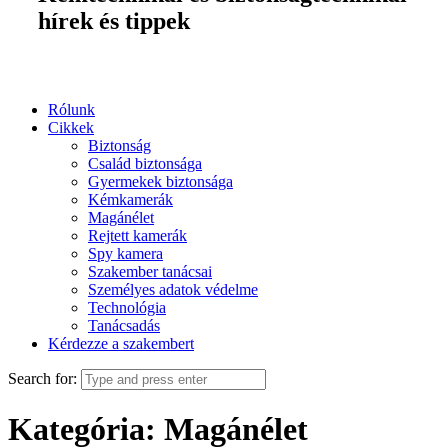
hírek és tippek
Rólunk
Cikkek
Biztonság
Család biztonsága
Gyermekek biztonsága
Kémkamerák
Magánélet
Rejtett kamerák
Spy kamera
Szakember tanácsai
Személyes adatok védelme
Technológia
Tanácsadás
Kérdezze a szakembert
Search for:
Kategória: Magánélet