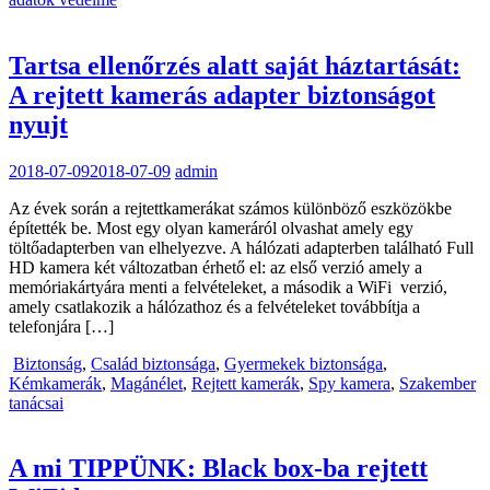
Tartsa ellenőrzés alatt saját háztartását:
A rejtett kamerás adapter biztonságot
nyujt
2018-07-09
2018-07-09
admin
Az évek során a rejtettkamerákat számos különböző eszközökbe
építették be. Most egy olyan kameráról olvashat amely egy
töltőadapterben van elhelyezve. A hálózati adapterben található Full
HD kamera két változatban érhető el: az első verzió amely a
memóriakártyára menti a felvételeket, a második a WiFi verzió,
amely csatlakozik a hálózathoz és a felvételeket továbbítja a
telefonjára […]
Biztonság
,
Család biztonsága
,
Gyermekek biztonsága
,
Kémkamerák
,
Magánélet
,
Rejtett kamerák
,
Spy kamera
,
Szakember
tanácsai
A mi TIPPÜNK: Black box-ba rejtett