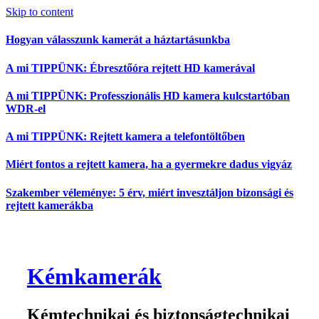
Skip to content
Hogyan válasszunk kamerát a háztartásunkba
A mi TIPPÜNK: Ébresztőóra rejtett HD kamerával
A mi TIPPÜNK: Professzionális HD kamera kulcstartóban
WDR-el
A mi TIPPÜNK: Rejtett kamera a telefontöltőben
Miért fontos a rejtett kamera, ha a gyermekre dadus vigyáz
Szakember véleménye: 5 érv, miért invesztáljon bizonsági és
rejtett kamerákba
Kémkamerák
Kémtechnikai és biztonságtechnikai