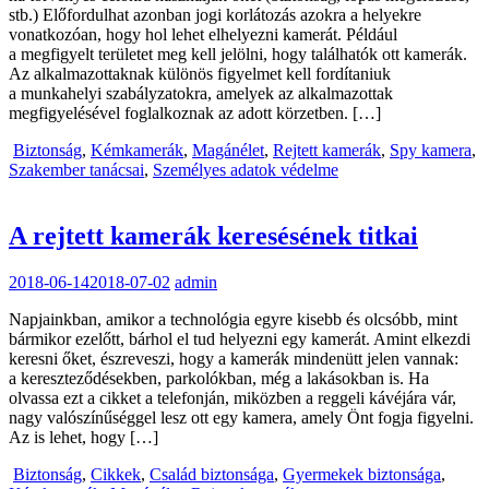
stb.) Előfordulhat azonban jogi korlátozás azokra a helyekre
vonatkozóan, hogy hol lehet elhelyezni kamerát. Például
a megfigyelt területet meg kell jelölni, hogy találhatók ott kamerák.
Az alkalmazottaknak különös figyelmet kell fordítaniuk
a munkahelyi szabályzatokra, amelyek az alkalmazottak
megfigyelésével foglalkoznak az adott körzetben. […]
Biztonság
,
Kémkamerák
,
Magánélet
,
Rejtett kamerák
,
Spy kamera
,
Szakember tanácsai
,
Személyes adatok védelme
A rejtett kamerák keresésének titkai
2018-06-14
2018-07-02
admin
Napjainkban, amikor a technológia egyre kisebb és olcsóbb, mint
bármikor ezelőtt, bárhol el tud helyezni egy kamerát. Amint elkezdi
keresni őket, észreveszi, hogy a kamerák mindenütt jelen vannak:
a kereszteződésekben, parkolókban, még a lakásokban is. Ha
olvassa ezt a cikket a telefonján, miközben a reggeli kávéjára vár,
nagy valószínűséggel lesz ott egy kamera, amely Önt fogja figyelni.
Az is lehet, hogy […]
Biztonság
,
Cikkek
,
Család biztonsága
,
Gyermekek biztonsága
,